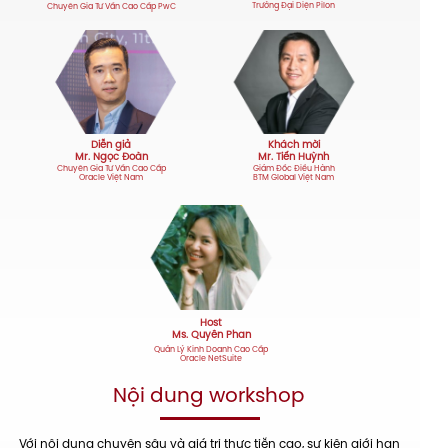
Trưởng Đại Diện
Pilon
Chuyên Gia Tư Vấn Cao Cấp PwC
Diễn giả
Khách mời
Mr. Ngọc Đoàn
Mr. Tiến Huỳnh
Chuyên Gia Tư Vấn Cao Cấp
Giám Đốc Điều Hành
Oracle Việt Nam
BTM Global Việt Nam
Host
Ms. Quyên Phan
Quản Lý Kinh Doanh Cao Cấp
Oracle NetSuite
Nội dung workshop
Với nội dung chuyên sâu và giá trị thực tiễn cao, sự kiện giới hạn