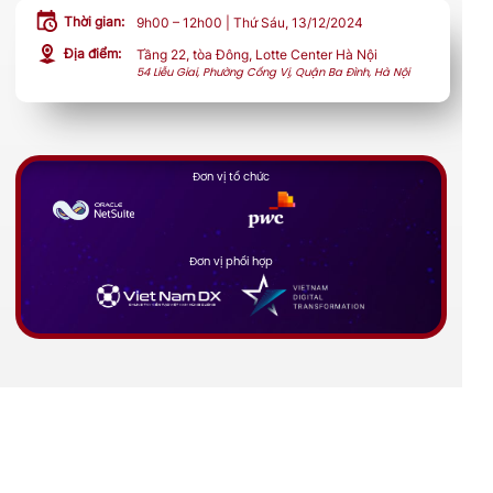
Thời gian:
9h00 – 12h00 | Thứ Sáu, 13/12/2024
Địa điểm:
Tầng 22, tòa Đông, Lotte Center Hà Nội
54 Liễu Giai, Phường Cống Vị, Quận Ba Đình, Hà Nội
Đơn vị tổ chức
Đơn vị phối hợp
Sự kiện phù hợp với
Giám Đốc Điều Hành, Nhà Quản Lý Doanh Nghiệp