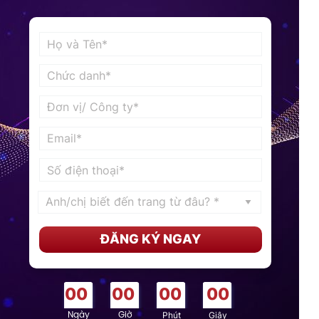
ĐĂNG KÝ NGAY
00
00
00
00
Phút
Giây
Ngày
Giờ