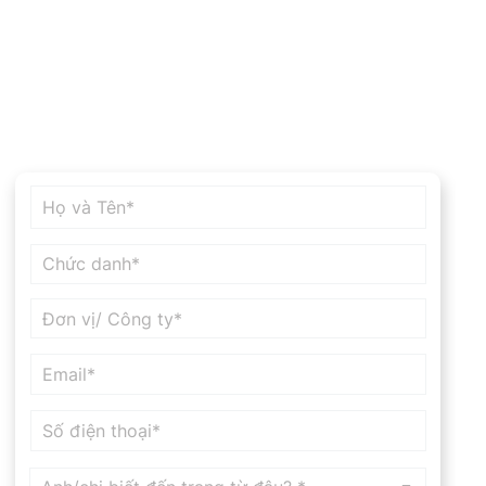
Giám Đốc Tài Chính, Nhà Quản Lý Tài Chính
Nhà Quản Lý Công Nghệ và Đổi Mới Sáng Tạo
DUY NHẤT CHỈ CÓ 20 SUẤT THAM GIA
ĐĂNG KÝ THAM GIA NGAY