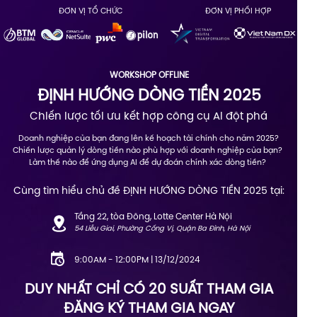
ĐƠN VỊ TỔ CHỨC
ĐƠN VỊ PHỐI HỢP
WORKSHOP OFFLINE
ĐỊNH HƯỚNG DÒNG TIỀN 2025
Chiến lược tối ưu kết hợp công cụ AI đột phá
Doanh nghiệp của bạn đang lên kế hoạch tài chính cho năm 2025?
Chiến lược quản lý dòng tiền nào phù hợp với doanh nghiệp của bạn?
Làm thế nào để ứng dụng AI để dự đoán chính xác dòng tiền?
Cùng tìm hiểu chủ đề ĐỊNH HƯỚNG DÒNG TIỀN 2025 tại:
Tầng 22, tòa Đông, Lotte Center Hà Nội
54 Liễu Giai, Phường Cống Vị, Quận Ba Đình, Hà Nội
9:00AM - 12:00PM | 13/12/2024
DUY NHẤT CHỈ CÓ 20 SUẤT THAM GIA
ĐĂNG KÝ THAM GIA NGAY