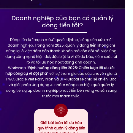
Doanh nghiệp của bạn có quản lý
dòng tiền tốt?
Dòng tiền là “mạch máu” quyết định sự sống còn của mỗi
doanh nghiệp. Trong năm 2025, quản lý dòng tiền không chỉ
dừng lại ở việc đảm bảo thanh khoản mà còn đòi hỏi việc ứng
dụng công nghệ hiện đại, đặc biệt là AI để dự báo, kiểm soát rủi
ro và tối ưu hóa hoạt động kinh doanh.
Workshop “
Định hướng dòng tiền 2025: Chiến lược tối ưu kết
hợp công cụ AI đột phá
” với sự tham gia của các chuyên gia từ
PwC, Oracle Việt Nam, Pilon và BTM Global sẽ chia sẻ chiến lược
và giải pháp ứng dụng AI nhằm nâng cao hiệu quả quản lý
dòng tiền, giúp doanh nghiệp phát triển bền vững và sẵn sàng
trước mọi thách thức.
Giải bài toán tối ưu hóa
quy trình quản lý dòng tiền