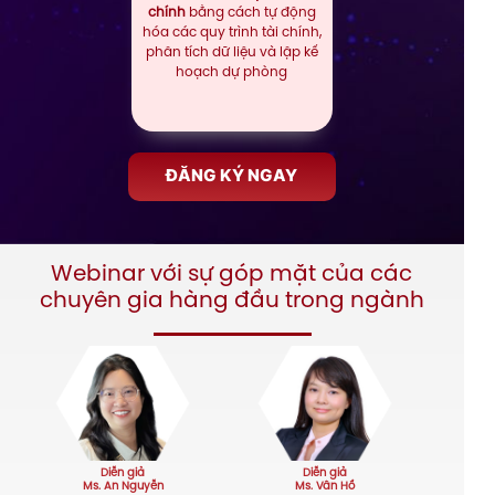
chính
bằng cách tự động
hóa các quy trình tài chính,
phân tích dữ liệu và lập kế
hoạch dự phòng
ĐĂNG KÝ NGAY
Webinar với sự góp mặt của các
chuyên gia hàng đầu trong ngành
Diễn giả
Diễn giả
Ms. An Nguyễn
Ms. Vân Hồ