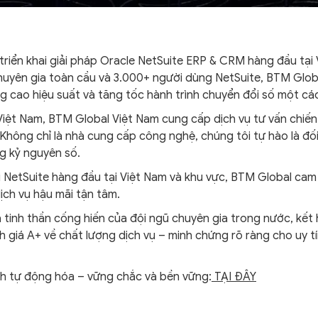
à triển khai giải pháp Oracle NetSuite ERP & CRM hàng đầu tạ
chuyên gia toàn cầu và 3.000+ người dùng NetSuite, BTM Glob
âng cao hiệu suất và tăng tốc hành trình chuyển đổi số một c
iệt Nam, BTM Global Việt Nam cung cấp dịch vụ tư vấn chiến l
 Không chỉ là nhà cung cấp công nghệ, chúng tôi tự hào là đố
ng kỷ nguyên số.
ai NetSuite hàng đầu tại Việt Nam và khu vực, BTM Global cam
dịch vụ hậu mãi tận tâm.
 tinh thần cống hiến của đội ngũ chuyên gia trong nước, kết
h giá A+ về chất lượng dịch vụ – minh chứng rõ ràng cho uy tí
nh tự động hóa – vững chắc và bền vững:
TẠI ĐÂY