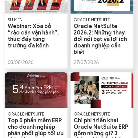
SỰ KIỆN
ORACLE NETSUITE
Webinar: Xóa bỏ
Oracle NetSuite
“rào cản vận hành”,
2026.2: Những thay
thúc đẩy tăng
đổi nổi bật và lợi ích
trưởng đa kênh
doanh nghiệp cần
biết
03/08/2026
27/07/2026
ORACLE NETSUITE
ORACLE NETSUITE
Top 5 phần mềm ERP
Chi phí triển khai
cho doanh nghiệp
Oracle NetSuite ERP
phân phối giúp tối ưu
gồm những gì? 3