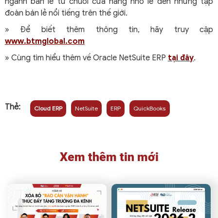
ngành bán lẻ từ chuỗi cửa hàng nhỏ lẻ đến những tập
đoàn bán lẻ nổi tiếng trên thế giới.
» Để biết thêm thông tin, hãy truy cập
www.btmglobal.com
» Cùng tìm hiểu thêm về Oracle NetSuite ERP
tại đây
.
Thẻ:
Cloud ERP
NetSuite
ERP
QuickBooks
Xem thêm tin mới