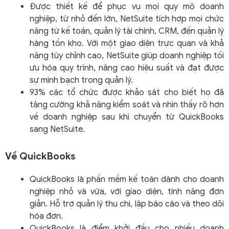
Được thiết kế để phục vụ mọi quy mô doanh
nghiệp, từ nhỏ đến lớn, NetSuite tích hợp mọi chức
năng từ kế toán, quản lý tài chính, CRM, đến quản lý
hàng tồn kho. Với một giao diện trực quan và khả
năng tùy chỉnh cao, NetSuite giúp doanh nghiệp tối
ưu hóa quy trình, nâng cao hiệu suất và đạt được
sự minh bạch trong quản lý.
93% các tổ chức được khảo sát cho biết họ đã
tăng cường khả năng kiểm soát và nhìn thấy rõ hơn
về doanh nghiệp sau khi chuyển từ QuickBooks
sang NetSuite.
Về QuickBooks
QuickBooks là phần mềm kế toán dành cho doanh
nghiệp nhỏ và vừa, với giao diện, tính năng đơn
giản. Hỗ trợ quản lý thu chi, lập báo cáo và theo dõi
hóa đơn.
QuickBooks là điểm khởi đầu cho nhiều doanh