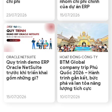
chi phí
nhóm chi phí chính
của dự án ERP
23/07/2026
15/07/2026
ORACLE NETSUITE
HOẠT ĐỘNG CÔNG TY
Quy trình demo ERP
BTM Global
Oracle NetSuite
company trip Phú
trước khi triển khai
Quốc 2026 – Hành
gồm những gì?
trình gắn kết, bức
phá và lan tỏa năng
lượng tích cực
15/07/2026
10/07/2026