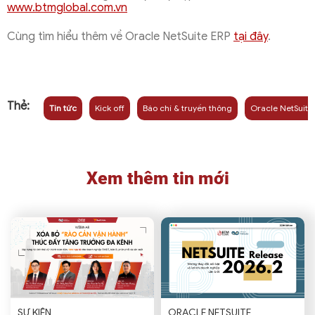
www.btmglobal.com.vn
Cùng tìm hiểu thêm về Oracle NetSuite ERP
tại đây
.
Thẻ:
Tin tức
Kick off
Báo chí & truyền thông
Oracle NetSuite
Xem thêm tin mới
SỰ KIỆN
ORACLE NETSUITE