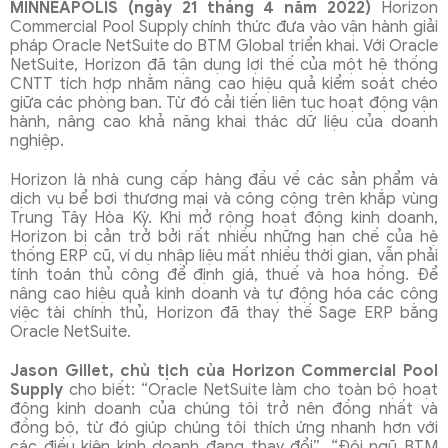
MINNEAPOLIS (ngày 21 tháng 4 năm 2022)
Horizon
Commercial Pool Supply chính thức đưa vào vận hành giải
pháp Oracle NetSuite do BTM Global triển khai. Với Oracle
NetSuite, Horizon đã tận dụng lợi thế của một hệ thống
CNTT tích hợp nhằm nâng cao hiệu quả kiểm soát chéo
giữa các phòng ban. Từ đó cải tiến liên tục hoạt động vận
hành, nâng cao khả năng khai thác dữ liệu của doanh
nghiệp.
Horizon là nhà cung cấp hàng đầu về các sản phẩm và
dịch vụ bể bơi thương mại và công cộng trên khắp vùng
Trung Tây Hòa Kỳ. Khi mở rộng hoạt động kinh doanh,
Horizon bị cản trở bởi rất nhiều những hạn chế của hệ
thống ERP cũ, ví dụ nhập liệu mất nhiều thời gian, vẫn phải
tính toán thủ công để định giá, thuế và hoa hồng. Để
nâng cao hiệu quả kinh doanh và tự động hóa các công
việc tài chính thủ, Horizon đã thay thế Sage ERP bằng
Oracle NetSuite.
Jason Gillet, chủ tịch của Horizon Commercial Pool
Supply
cho biết: “Oracle NetSuite làm cho toàn bộ hoạt
động kinh doanh của chúng tôi trở nên đồng nhất và
đồng bộ, từ đó giúp chúng tôi thích ứng nhanh hơn với
các điều kiện kinh doanh đang thay đổi”. “Đội ngũ BTM