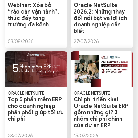
Webinar: Xóa bỏ
Oracle NetSuite
“rào cản vận hành”,
2026.2: Những thay
thúc đẩy tăng
đổi nổi bật và lợi ích
trưởng đa kênh
doanh nghiệp cần
biết
03/08/2026
27/07/2026
ORACLE NETSUITE
ORACLE NETSUITE
Top 5 phần mềm ERP
Chi phí triển khai
cho doanh nghiệp
Oracle NetSuite ERP
phân phối giúp tối ưu
gồm những gì? 3
chi phí
nhóm chi phí chính
của dự án ERP
23/07/2026
15/07/2026