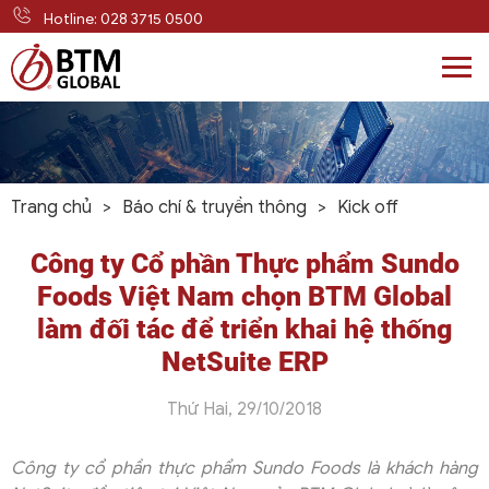
Hotline: 028 3715 0500
Skip
to
content
Trang chủ
>
Báo chí & truyền thông
>
Kick off
Công ty Cổ phần Thực phẩm Sundo
Foods Việt Nam chọn BTM Global
làm đối tác để triển khai hệ thống
NetSuite ERP
Thứ Hai, 29/10/2018
Công ty cổ phần thực phẩm Sundo Foods là khách hàng