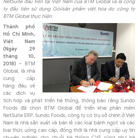
NetSuite đầu tiên tại Việt Nam của BTM Global và là công
ty đầu tiên sử dụng Gói/sản phẩm việt hóa do công ty
BTM Global thực hiện.
Thành phố
Hồ Chí Minh,
Việt Nam
(Ngày 29
tháng 10,
2018)
– BTM
Global, là nhà
cung cấp
hàng đầu về
các dịch vụ
tích hợp và phát triển hệ thống, thông báo rằng Sundo
Foods đã chọn BTM Global để triển khai phần mềm
NetSuite ERP. Sundo Foods, công ty có trụ sở chính ở Việt
Nam là nhà sản xuất và bán lẻ các loại bánh ngọt và các
loại thức uống cao cấp, đồng thời là nhà cung cấp uy tín
chuyên nghiệp cho chuỗi hệ thống CVS cũng như hệ