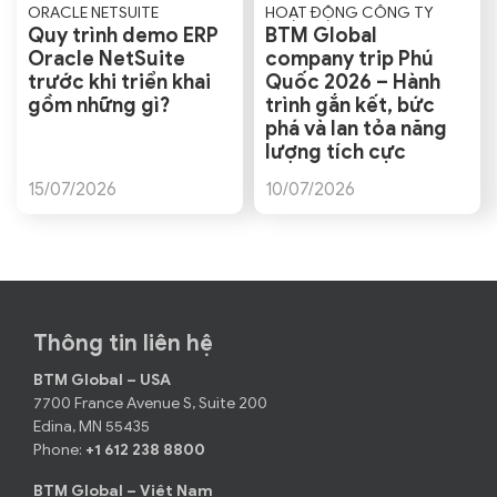
ORACLE NETSUITE
HOẠT ĐỘNG CÔNG TY
Quy trình demo ERP
BTM Global
Oracle NetSuite
company trip Phú
trước khi triển khai
Quốc 2026 – Hành
gồm những gì?
trình gắn kết, bức
phá và lan tỏa năng
lượng tích cực
15/07/2026
10/07/2026
Thông tin liên hệ
BTM Global – USA
7700 France Avenue S, Suite 200
Edina, MN 55435
Phone:
+1 612 238 8800
BTM Global – Việt Nam