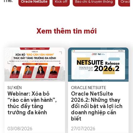
Thẻ:
Oracle NetSuite
Kick off
Báo chí & truyền thông
Oracle 
Xem thêm tin mới
SỰ KIỆN
ORACLE NETSUITE
Webinar: Xóa bỏ
Oracle NetSuite
“rào cản vận hành”,
2026.2: Những thay
thúc đẩy tăng
đổi nổi bật và lợi ích
trưởng đa kênh
doanh nghiệp cần
biết
03/08/2026
27/07/2026