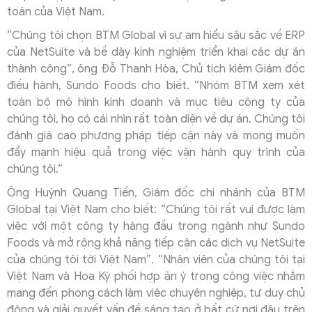
toán của Việt Nam.
“Chúng tôi chọn BTM Global vì sự am hiểu sâu sắc về ERP
của NetSuite và bề dày kinh nghiệm triển khai các dự án
thành công”, ông Đỗ Thanh Hòa, Chủ tịch kiêm Giám đốc
điều hành, Sundo Foods cho biết. “Nhóm BTM xem xét
toàn bộ mô hình kinh doanh và mục tiêu công ty của
chúng tôi, họ có cái nhìn rất toàn diện về dự án. Chúng tôi
đánh giá cao phương pháp tiếp cận này và mong muốn
đẩy mạnh hiệu quả trong việc vận hành quy trình của
chúng tôi.”
Ông Huỳnh Quang Tiến, Giám đốc chi nhánh của BTM
Global tại Việt Nam cho biết: “Chúng tôi rất vui được làm
việc với một công ty hàng đầu trong ngành như Sundo
Foods và mở rộng khả năng tiếp cận các dịch vụ NetSuite
của chúng tôi tới Việt Nam”. “Nhân viên của chúng tôi tại
Việt Nam và Hoa Kỳ phối hợp ăn ý trong công việc nhằm
mang đến phong cách làm việc chuyên nghiệp, tư duy chủ
động và giải quyết vấn đề sáng tạo ở bất cứ nơi đâu trên