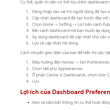
Cụ thể, quản trị viên có thể tùy chỉnh dashboard 
1.
Đăng nhập vào vai trò người dùng đã tạo 
2.
Cập nhật dashboard đã tạo trước đây với c
3.
Chọn Home -> Setting -> List bên cạnh Pub
4.
Bên cạnh dashboard mà bạn muốn áp dụng c
5.
Áp dụng dashboard đã cập nhật cho các vai
6.
Lưu và cập nhật nội dung.
Cách chuyển giao diện của bạn để hiển thị các tab
1.
Điều hướng đến Homes -> Set Preferences
2.
Chọn tab phụ Appearances.
3.
Ở phần Center & Dashboards, chọn User Cla
4.
Lưu.
Lợi ích của Dashboard Prefere
Xem và nắm bắt thông tin cụ thể hoạt độn