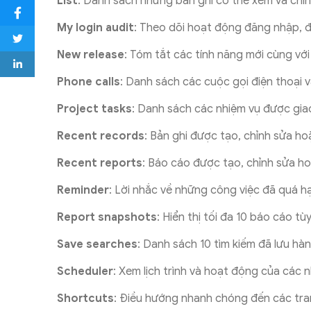
List
: Danh sách những bản ghi có thể xem và chỉn
My login audit
: Theo dõi hoạt động đăng nhập, địa
New release
: Tóm tắt các tính năng mới cùng với 
Phone calls
: Danh sách các cuộc gọi điện thoại v
Project tasks
: Danh sách các nhiệm vụ được gia
Recent records
: Bản ghi được tạo, chỉnh sửa h
Recent reports
: Báo cáo được tạo, chỉnh sửa h
Reminder
: Lời nhắc về những công việc đã quá h
Report snapshots
: Hiển thị tối đa 10 báo cáo t
Save searches
: Danh sách 10 tìm kiếm đã lưu hà
Scheduler
: Xem lịch trình và hoạt động của các n
Shortcuts
: Điều hướng nhanh chóng đến các tra