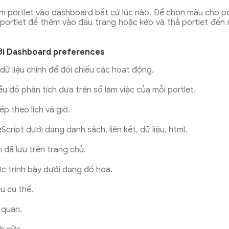
m portlet vào dashboard bất cứ lúc nào. Để chọn màu cho po
rtlet để thêm vào đầu trang hoặc kéo và thả portlet đến mộ
với Dashboard preferences
 dữ liệu chính để đối chiếu các hoạt động.
biểu đồ phân tích dựa trên sổ làm việc của mỗi portlet.
p theo lịch và giờ.
eScript dưới dạng danh sách, liên kết, dữ liệu, html.
ếm đã lưu trên trang chủ.
ược trình bày dưới dạng đồ họa.
ệu cụ thể.
n quan.