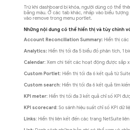
Trừ khi dashboard bị khóa, người dùng có thể thê
bảng màu. Ở các tab khác, nhấp vào biểu tượng po
vào remove trong menu portlet.
Những nội dung có thể hiển thị và tùy chỉnh 
Account Reconciliation Summary:
Hiển thị các
Analytics:
Hiển thị tối đa 5 biểu đồ phân tích, 1 
Calendar
: Xem chi tiết các hoạt động được sắp xế
Custom Portlet
: Hiển thị tối đa 6 kết quả từ Suit
Custom search
: Hiển thị tối đa 6 kết quả tìm ki
KPI meter
: Hiển thị tối đa 3 kết quả chỉ số KPI đ
KPI scorecard
: So sánh hiệu suất chỉ số KPI dữ li
Links
: Hiển thị liên kết đến các trang NetSuite liê