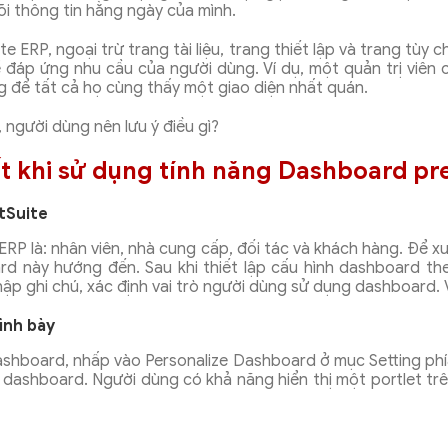
dõi thông tin hằng ngày của mình.
ERP, ngoại trừ trang tài liệu, trang thiết lập và trang tùy c
ể đáp ứng nhu cầu của người dùng. Ví dụ, một quản trị viên
 để tất cả họ cùng thấy một giao diện nhất quán.
 người dùng nên lưu ý điều gì?
t khi sử dụng tính năng Dashboard pr
tSuite
 ERP là: nhân viên, nhà cung cấp, đối tác và khách hàng. Để
rd này hướng đến. Sau khi thiết lập cấu hình dashboard th
ập ghi chú, xác định vai trò người dùng sử dụng dashboard.
rình bày
ashboard, nhấp vào Personalize Dashboard ở mục Setting phía
 dashboard. Người dùng có khả năng hiển thị một portlet trê