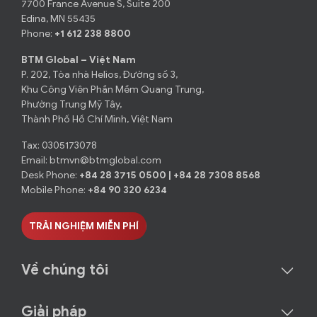
7700 France Avenue S, Suite 200
Edina, MN 55435
Phone:
+1 612 238 8800
BTM Global – Việt Nam
P. 202, Tòa nhà Helios, Đường số 3,
Khu Công Viên Phần Mềm Quang Trung,
Phường Trung Mỹ Tây,
Thành Phố Hồ Chí Minh, Việt Nam
Tax: 0305173078
Email:
btmvn@btmglobal.com
Desk Phone:
+84 28 3715 0500
|
+84 28 7308 8568
Mobile Phone:
+84 90 320 6234
TRẢI NGHIỆM MIỄN PHÍ
Về chúng tôi
Giải pháp