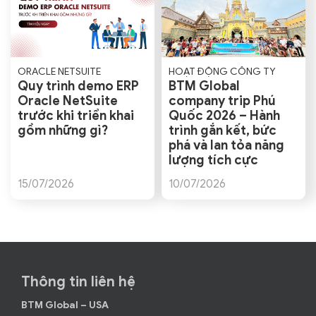
ORACLE NETSUITE
HOẠT ĐỘNG CÔNG TY
Quy trình demo ERP
BTM Global
Oracle NetSuite
company trip Phú
trước khi triển khai
Quốc 2026 – Hành
gồm những gì?
trình gắn kết, bức
phá và lan tỏa năng
lượng tích cực
15/07/2026
10/07/2026
Thông tin liên hệ
BTM Global – USA