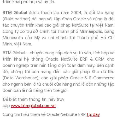
triển khai phù hợp và uy tín.
BTM Global
được thành lập năm 2004, là đối tác Vàng
(Gold partner) dài hạn với tập đoàn Oracle và cũng là đối
tác chuyên triển khai các giải pháp NetSuite tại Việt Nam.
Công ty có trụ sở chính tại Thành phố Minneapolis, bang
Minnesota của Mỹ và chi nhánh tại Thành phố Hồ Chí
Minh, Việt Nam.
BTM Global – chuyên cung cấp dịch vụ tư vấn, tích hợp và
triển khai hệ thống Oracle NetSuite ERP & CRM cho
doanh nghiệp trên nền tảng điện toán đám mây. Bên cạnh
đó, chúng tôi còn mang đến các giải pháp Kho dữ liệu
(Data Warehouse), các giải pháp Oracle & E-Commerce
cho ngành bán lẻ từ chuỗi cửa hàng nhỏ lẻ đến những tập
đoàn bán lẻ nổi tiếng trên thế giới.
Để biết thêm thông tin, hãy truy
cập
www.btmglobal.com.vn
Cùng tìm hiểu thêm về Oracle NetSuite ERP
tại đây
.