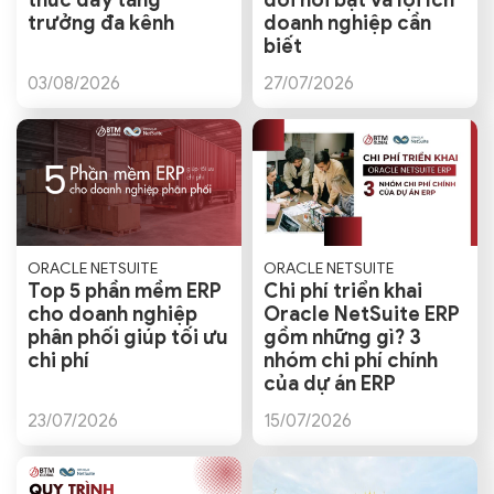
thúc đẩy tăng
đổi nổi bật và lợi ích
trưởng đa kênh
doanh nghiệp cần
biết
03/08/2026
27/07/2026
ORACLE NETSUITE
ORACLE NETSUITE
Top 5 phần mềm ERP
Chi phí triển khai
cho doanh nghiệp
Oracle NetSuite ERP
phân phối giúp tối ưu
gồm những gì? 3
chi phí
nhóm chi phí chính
của dự án ERP
23/07/2026
15/07/2026