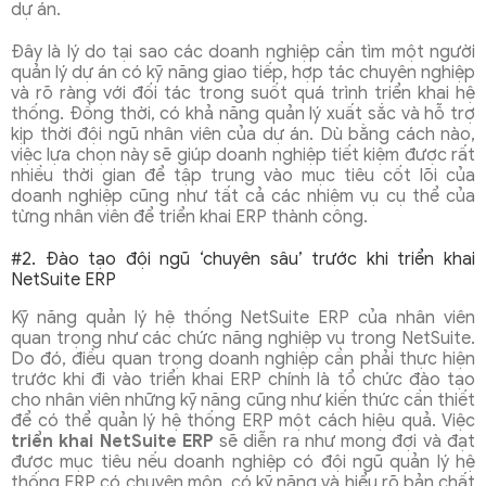
dự án.
Đây là lý do tại sao các doanh nghiệp cần tìm một người
quản lý dự án có kỹ năng giao tiếp, hợp tác chuyên nghiệp
và rõ ràng với đối tác trong suốt quá trình triển khai hệ
thống. Đồng thời, có khả năng quản lý xuất sắc và hỗ trợ
kịp thời đội ngũ nhân viên của dự án. Dù bằng cách nào,
việc lựa chọn này sẽ giúp doanh nghiệp tiết kiệm được rất
nhiều thời gian để tập trung vào mục tiêu cốt lõi của
doanh nghiệp cũng như tất cả các nhiệm vụ cụ thể của
từng nhân viên để triển khai ERP thành công.
#2. Đào tạo đội ngũ ‘chuyên sâu’ trước khi triển khai
NetSuite ERP
Kỹ năng quản lý hệ thống NetSuite ERP của nhân viên
quan trọng như các chức năng nghiệp vụ trong NetSuite.
Do đó, điều quan trọng doanh nghiệp cần phải thực hiện
trước khi đi vào triển khai ERP chính là tổ chức đào tạo
cho nhân viên những kỹ năng cũng
như kiến thức cần thiết
để có thể quản lý hệ thống ERP một cách hiệu quả. Việc
triển khai NetSuite ERP
sẽ diễn ra như mong đợi và đạt
được mục tiêu nếu doanh nghiệp có đội ngũ quản lý hệ
thống ERP có chuyên môn, có kỹ năng và hiểu rõ bản chất