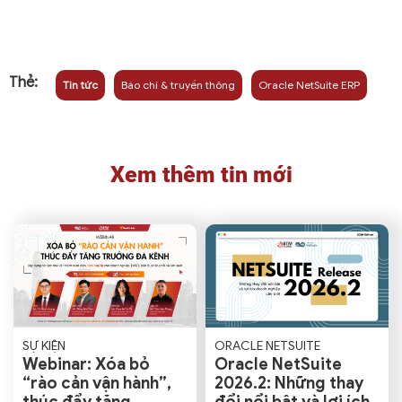
Thẻ:
Tin tức
Báo chí & truyền thông
Oracle NetSuite ERP
Xem thêm tin mới
SỰ KIỆN
ORACLE NETSUITE
Webinar: Xóa bỏ
Oracle NetSuite
“rào cản vận hành”,
2026.2: Những thay