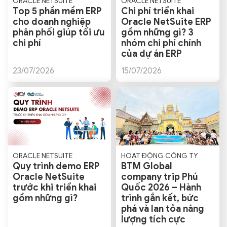
ORACLE NETSUITE
ORACLE NETSUITE
Top 5 phần mềm ERP
Chi phí triển khai
cho doanh nghiệp
Oracle NetSuite ERP
phân phối giúp tối ưu
gồm những gì? 3
chi phí
nhóm chi phí chính
của dự án ERP
23/07/2026
15/07/2026
ORACLE NETSUITE
HOẠT ĐỘNG CÔNG TY
Quy trình demo ERP
BTM Global
Oracle NetSuite
company trip Phú
trước khi triển khai
Quốc 2026 – Hành
gồm những gì?
trình gắn kết, bức
phá và lan tỏa năng
lượng tích cực