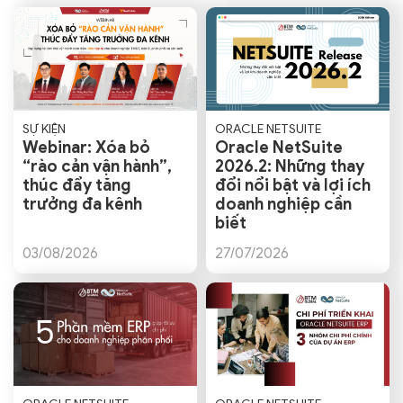
SỰ KIỆN
ORACLE NETSUITE
Webinar: Xóa bỏ
Oracle NetSuite
“rào cản vận hành”,
2026.2: Những thay
thúc đẩy tăng
đổi nổi bật và lợi ích
trưởng đa kênh
doanh nghiệp cần
biết
03/08/2026
27/07/2026