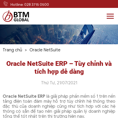
Hotline: 028 3715 0500
Skip
to
content
Trang chủ
>
Oracle NetSuite
Oracle NetSuite ERP – Tùy chỉnh và
tích hợp dễ dàng
Thứ Tư, 21/07/2021
Oracle NetSuite ERP
là giải pháp phần mềm số 1 trên nền
tảng điện toán đám mây hỗ trợ tùy chỉnh hệ thống theo
đặc thù của doanh nghiệp cũng như tích hợp với các hệ
thống có sẵn để tạo nên giải pháp quản lý doanh nghiệp
tổng thể tốt nhất trên thị trường hiện nay.