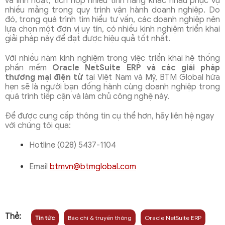
và linh hoạt, tích hợp nhiều tính năng khác nhau phục vụ
nhiều mảng trong quy trình vận hành doanh nghiệp. Do
đó, trong quá trình tìm hiểu tư vấn, các doanh nghiệp nên
lựa chọn một đơn vị uy tín, có nhiều kinh nghiệm triển khai
giải pháp này để đạt được hiệu quả tốt nhất.
Với nhiều năm kinh nghiệm trong việc triển khai hệ thống
phần mềm
Oracle
NetSuite ERP và các giải pháp
thương mại điện tử
tại Việt Nam và Mỹ, BTM Global hứa
hẹn sẽ là người bạn đồng hành cùng doanh nghiệp trong
quá trình tiếp cận và làm chủ công nghệ này.
Để được cung cấp thông tin cụ thể hơn, hãy liên hệ ngay
với chúng tôi qua:
Hotline (028) 5437-1104
Email
btmvn@btmglobal.com
Thẻ:
Tin tức
Báo chí & truyền thông
Oracle NetSuite ERP