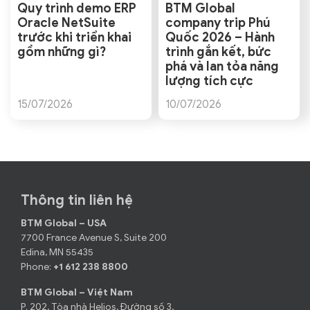
Quy trình demo ERP
BTM Global
Oracle NetSuite
company trip Phú
trước khi triển khai
Quốc 2026 – Hành
gồm những gì?
trình gắn kết, bức
phá và lan tỏa năng
lượng tích cực
15/07/2026
10/07/2026
Thông tin liên hệ
BTM Global – USA
7700 France Avenue S, Suite 200
Edina, MN 55435
Phone:
+1 612 238 8800
BTM Global – Việt Nam
P. 202, Tòa nhà Helios, Đường số 3,