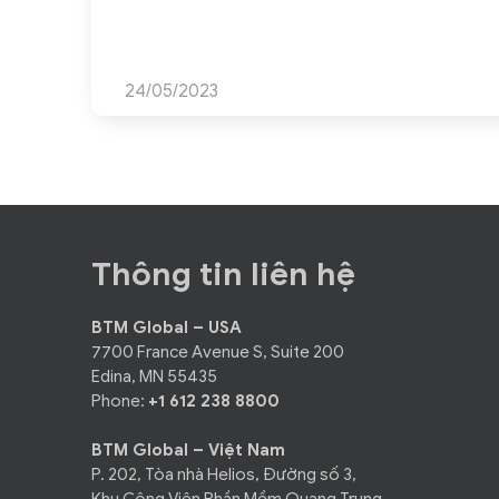
pháp ERP (Enterprise Resource Planning) đám
mây đang trở thành xu hướng hàng đầu, giúp
doanh nghiệp chuyển từ mô hình chi phí đầu tư
một lần ...
24/05/2023
Thông tin liên hệ
BTM Global – USA
7700 France Avenue S, Suite 200
Edina, MN 55435
Phone:
+1 612 238 8800
BTM Global – Việt Nam
P. 202, Tòa nhà Helios, Đường số 3,