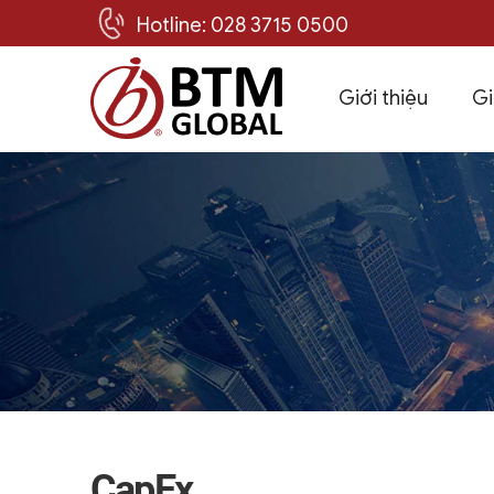
Hotline: 028 3715 0500
Giới thiệu
Gi
Skip
to
content
CapEx