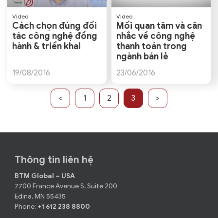
Video
Video
Cách chọn đúng đối
Mối quan tâm và cân
tác công nghệ đồng
nhắc về công nghệ
hành & triển khai
thanh toán trong
ngành bán lẻ
19/08/2016
23/06/2016
<
1
2
3
>
Thông tin liên hệ
BTM Global – USA
7700 France Avenue S, Suite 200
Edina, MN 55435
Phone:
+1 612 238 8800