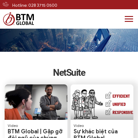
Hotline: 028 3715 0500
Skip
to
content
NetSuite
Video
Video
BTM Global | Gặp gỡ
Sự khác biệt của