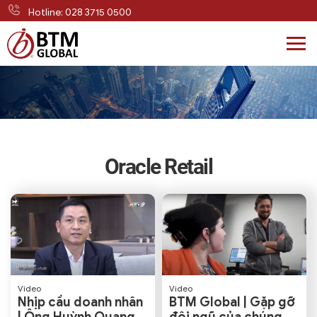
Hotline: 028 3715 0500
Skip
to
content
Oracle Retail
Video
Video
Nhịp cầu doanh nhân
BTM Global | Gặp gỡ