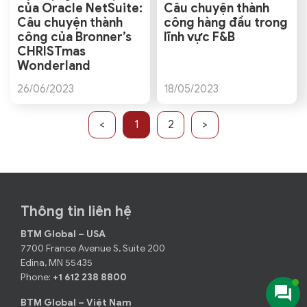
của Oracle NetSuite:
Câu chuyện thành
Câu chuyện thành
công hàng đầu trong
công của Bronner’s
lĩnh vực F&B
CHRISTmas
Wonderland
26/06/2023
18/05/2023
<
1
2
>
Thông tin liên hệ
BTM Global – USA
7700 France Avenue S, Suite 200
Edina, MN 55435
Phone:
+1 612 238 8800
BTM Global – Việt Nam